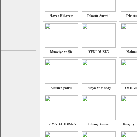
Hayat Hikayem
Tekasür Suresi 1
Tekasür 
Muaviye ve Şia
YENİ DÜZEN
Mahmut
Ekümen patrik
Dünya vatandaşı
Of'li Ali
ESMA -ÜL HÜSNA
Johnny Guitar
Dünyayı 