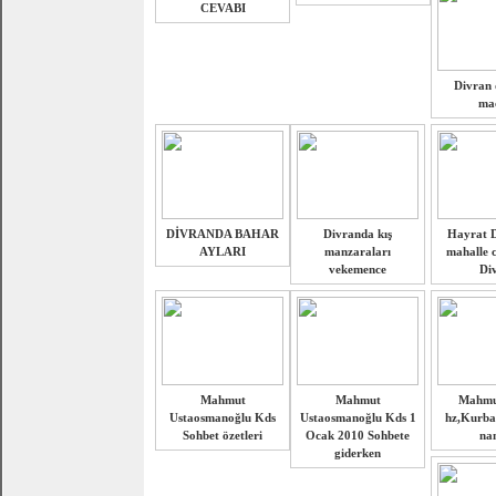
CEVABI
Divran 
maç
DİVRANDA BAHAR
Divranda kış
Hayrat D
AYLARI
manzaraları
mahalle 
vekemence
Di
Mahmut
Mahmut
Mahmut
Ustaosmanoğlu Kds
Ustaosmanoğlu Kds 1
hz,Kurba
Sohbet özetleri
Ocak 2010 Sohbete
na
giderken