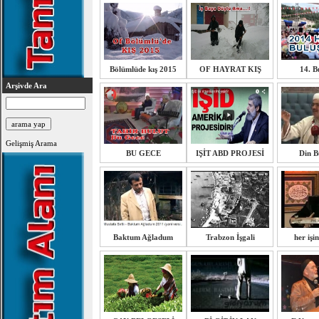
Bölümlüde kış 2015
OF HAYRAT KIŞ
14. B
Arşivde Ara
Gelişmiş Arama
BU GECE
IŞİT ABD PROJESİ
Din B
Baktum Ağladum
Trabzon İşgali
her işi