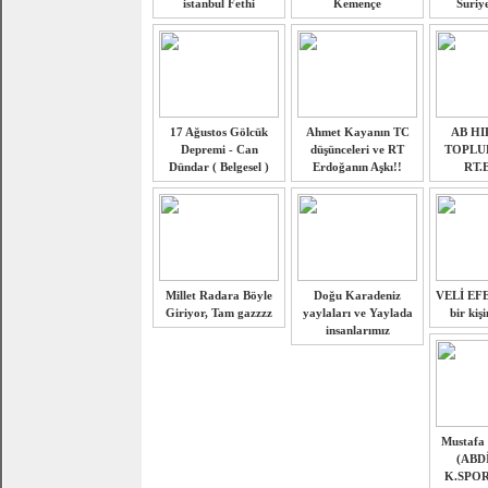
istanbul Fethi
Kemençe
Suriye
17 Ağustos Gölcük
Ahmet Kayanın TC
AB HI
Depremi - Can
düşünceleri ve RT
TOPLU
Dündar ( Belgesel )
Erdoğanın Aşkı!!
RT.
Millet Radara Böyle
Doğu Karadeniz
VELİ EFE
Giriyor, Tam gazzzz
yaylaları ve Yaylada
bir kiş
insanlarımız
Mustafa 
(ABD
K.SPO