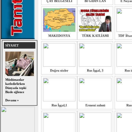
ÇAY BELGESELİ
Bİ GİDİN LAN
E Noya
MAKEDONYA
TÜRK KATLİAMI
TDF İfta
SİYASET
Doğru sözler
Rus İşgal, 3
Rus i
Müslümanlar
katledirlirken
Dünyada tepki
Bizde eğlence
Devamı »
Rus İşgal,1
Ermeni zulmü
Rus 