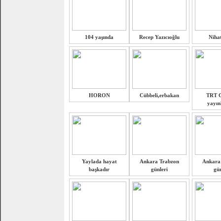
104 yaşında
Recep Yazıcıoğlu
Niha
HORON
Cübbeli,erbakan
TRT G
yayın
Yaylada hayat
Ankara Trabzon
Ankara
başkadır
günleri
gün