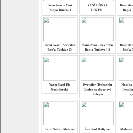
Banu Avar - Yeni
YENİ DÜNYA
Banu Ava
Dünya Düzeni 1
DÜZENİ
Bop'a 
Banu Avar - Sevr'den
Banu Avar - Sevr'den
Banu Ava
Bop'a Türkiye !3
Bop'a Türkiye ! 2
Bop'a T
Yargı Nasıl Ele
Evetçiler, Trabzonlu
Hesaba 
Geçirilecek?
Emice ne diyor eyi
kendin
dinleyin
çe
Fatih Sultan Mehmet
İstanbul Haliç ve
Mahmut 