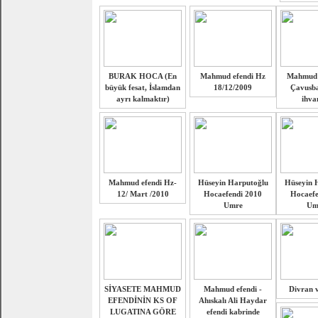
BURAK HOCA (En
Mahmud efendi Hz
Mahmud e
büyük fesat, İslamdan
18/12/2009
Çavusba
ayrı kalmaktır)
ihva
Mahmud efendi Hz-
Hüseyin Harputoğlu
Hüseyin 
12/ Mart /2010
Hocaefendi 2010
Hocaefe
Umre
Um
SİYASETE MAHMUD
Mahmud efendi -
Divran v
EFENDİNİN KS OF
Ahıskalı Ali Haydar
LUGATINA GÖRE
efendi kabrinde