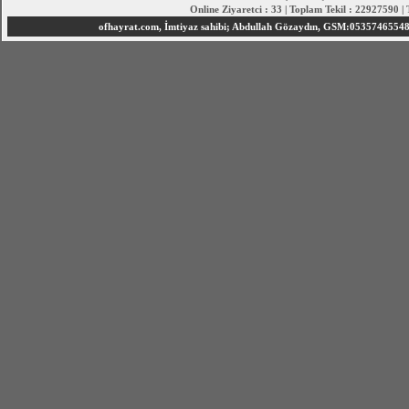
Online Ziyaretci : 33 | Toplam Tekil : 22927590 |
ofhayrat.com, İmtiyaz sahibi; Abdullah Gözaydın, GSM:05357465548 S