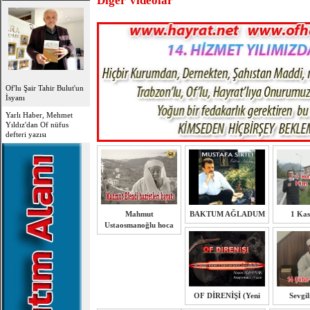
Diğer Videolar
Oflu Hocadan
Uyarılar
Of'lu Şair Tahir Bulut'un
İsyanı
Yarlı Haber, Mehmet
Yıldız'dan Of nüfus
OFLU HOCA'DAN
defteri yazısı
TOPLUMSAL UYARI
Mahmut
BAKTUM AĞLADUM
1 Ka
Ustaosmanoğlu hoca
OF DİRENİŞİ (Yeni
Sevgil