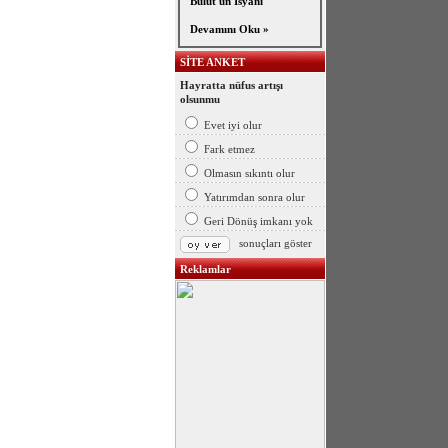
Bulut'un İsyanı
Devamını Oku »
SİTE ANKET
Hayratta nüfus artışı
olsunmu
Evet iyi olur
Fark etmez
Olmasın sıkıntı olur
Yatırımdan sonra olur
Geri Dönüş imkanı yok
sonuçları göster
Reklamlar