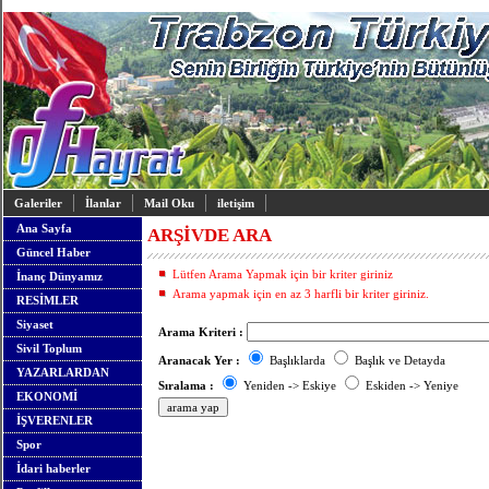
Galeriler
İlanlar
Mail Oku
iletişim
Ana Sayfa
ARŞİVDE ARA
Güncel Haber
Lütfen Arama Yapmak için bir kriter giriniz
İnanç Dünyamız
Arama yapmak için en az 3 harfli bir kriter giriniz.
RESİMLER
Siyaset
Arama Kriteri :
Sivil Toplum
Aranacak Yer :
Başlıklarda
Başlık ve Detayda
YAZARLARDAN
Sıralama :
Yeniden -> Eskiye
Eskiden -> Yeniye
EKONOMİ
İŞVERENLER
Spor
İdari haberler