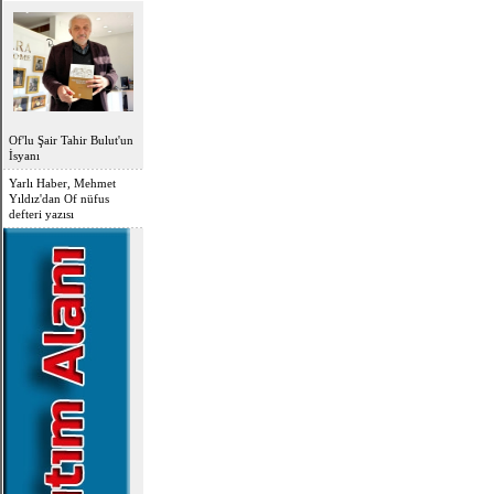
OFLU HOCA'DAN
TOPLUMSAL UYARI
Of'lu Şair Tahir Bulut'un
İsyanı
Yarlı Haber, Mehmet
Yıldız'dan Of nüfus
defteri yazısı