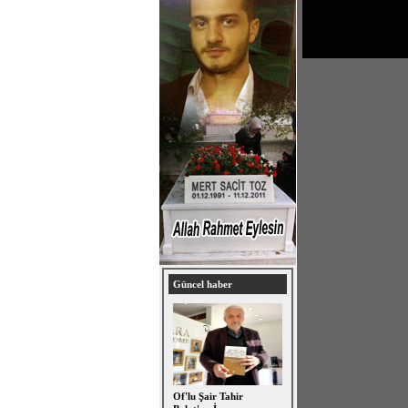
Güncel haber
Of'lu Şair Tahir