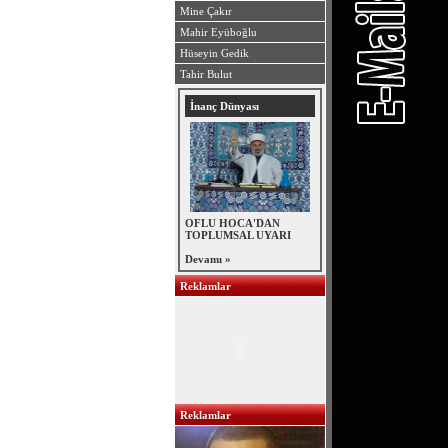
Mine Çakır
Mahir Eyüboğlu
Hüseyin Gedik
Tahir Bulut
İnanç Dünyası
OFLU HOCA'DAN
TOPLUMSAL UYARI
Devamı »
Reklamlar
Reklamlar