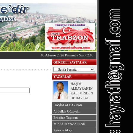
06 Ağustos 2026 Perşembe Saat 02:08
GEREKLİ SAYFALAR
YAZARLAR
HAŞİM
ALBAYRAK'IN
KALEMİNDEN
OF HAYRAT
BELGESELİ
HAŞİM ALBAYRAK
Abdullah Gözaydın
Erdoğan Taşkıran
MİSAFİR YAZARLAR
Aytekin Akay