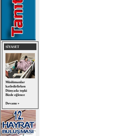
SİYASET
Müslümanlar
katledirlirken
Dünyada tepki
Bizde eğlence
Devamı »