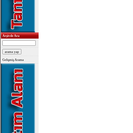
Arşivde Ara
Gelişmiş Arama