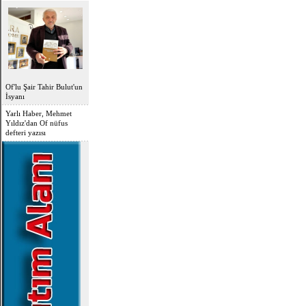
OFLU HOCA'DAN
TOPLUMSAL UYARI
Of'lu Şair Tahir Bulut'un
İsyanı
Yarlı Haber, Mehmet
Yıldız'dan Of nüfus
defteri yazısı