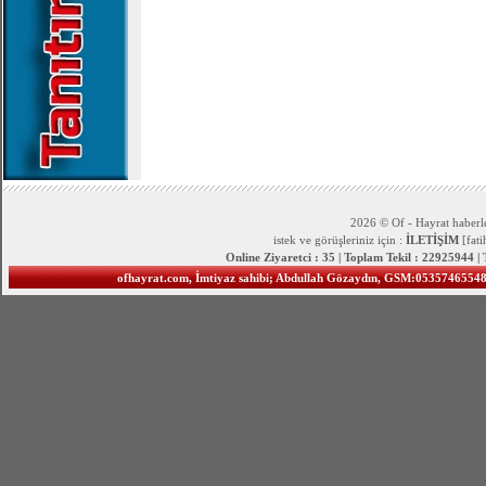
2026 © Of - Hayrat haberle
istek ve görüşleriniz için :
İLETİŞİM
[fat
Online Ziyaretci : 35 | Toplam Tekil : 22925944 |
ofhayrat.com, İmtiyaz sahibi; Abdullah Gözaydın, GSM:05357465548 S