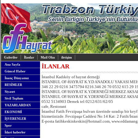
Galeriler
İlanlar
Mail Oku
iletişim
Ana Sayfa
İLANLAR
Güncel Haber
İstanbul Kadıköy of hayrat derneği
İnanç Dünyamız
İSTANBUL OF-HAYRAT K.Y.D ANADOLU YAKASI ME
RESİMLER
346 22 29 0216 3475794 0216.346 26 70 0532 615 29 1
İSTANBUL OF/HAYRAT K.Y.DERNEĞİ MERKEZ AKS
Siyaset
İSTANBUL OF/HAYRAT K.Y.DERNEĞİ MERKEZ AKSARAY
Sivil Toplum
0532 5134903 Dernek tel:0212/631/62/05
YAZARLARDAN
cafe, Restorant
İstanbul Fatih Fevzipaşa bulvarı üzerinde sıradışı bir ke
EKONOMİ
hizmetinizde. Fevzipaşa Caddesi No:14 Kat: 2 Fatih/İsta
İŞVERENLER
E-posta fatihkeskinkeskin@hotmail.com, www.eddamang
Spor
İdari haberler