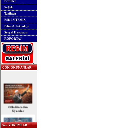
Profiller
Sağlık
Tarihten
ESKİ SİTEMİZ
Bilim & Teknoloji
Sosyal Hayattan
RÖPORTAJ
ÇOK OKUNANLAR
Oflu Hocadan
Uyarılar
Son YORUMLAR