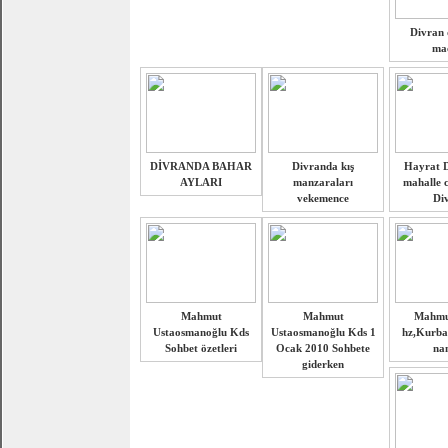
Divran 
maç
DİVRANDA BAHAR
Divranda kış
Hayrat D
AYLARI
manzaraları
mahalle 
vekemence
Di
Mahmut
Mahmut
Mahmut
Ustaosmanoğlu Kds
Ustaosmanoğlu Kds 1
hz,Kurba
Sohbet özetleri
Ocak 2010 Sohbete
na
giderken