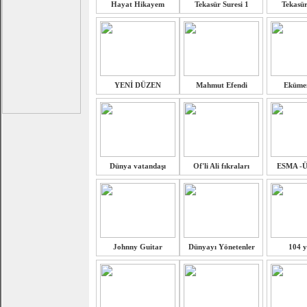
Hayat Hikayem
Tekasür Suresi 1
Tekasür 
YENİ DÜZEN
Mahmut Efendi
Ekümen
Dünya vatandaşı
Of'li Ali fıkraları
ESMA -
Johnny Guitar
Dünyayı Yönetenler
104 y