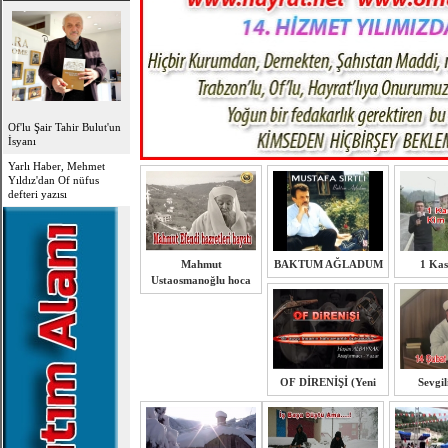
Of'lu Şair Tahir Bulut'un
İsyanı
Yarlı Haber, Mehmet
Yıldız'dan Of nüfus
defteri yazısı
Mahmut
BAKTUM AĞLADUM
1 Ka
Ustaosmanoğlu hoca
OF DİRENİŞİ (Yeni
Sevgil