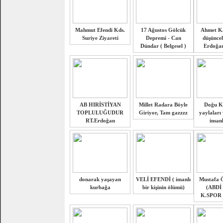
Mahmut Efendi Kds.
17 Ağustos Gölcük
Ahmet K
Suriye Ziyareti
Depremi - Can
düşüncel
Dündar ( Belgesel )
Erdoğan
AB HIRİSTİYAN
Millet Radara Böyle
Doğu K
TOPLULUĞUDUR
Giriyor, Tam gazzzz
yaylaları
RT.Erdoğan
insan
donarak yaşayan
VELİ EFENDİ ( imanlı
Mustafa Ö
kurbağa
bir kişinin ölümü)
(ABDİ
K.SPOR