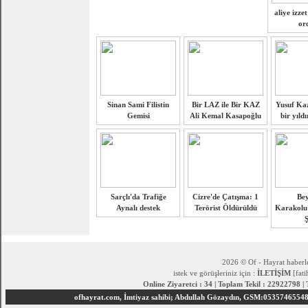
aliye izze
or
Sinan Sami Filistin
Bir LAZ ile Bir KAZ
Yusuf Ka
Gemisi
Ali Kemal Kasapoğlu
bir yıld
Sarçlı'da Trafiğe
Cizre'de Çatışma: 1
Be
Aynalı destek
Terörist Öldürüldü
Karakolu'
Ş
2026 © Of - Hayrat haberle
istek ve görüşleriniz için :
İLETİŞİM
[fat
Online Ziyaretci : 34 | Toplam Tekil : 22922798 |
ofhayrat.com, İmtiyaz sahibi; Abdullah Gözaydın, GSM:05357465548 S