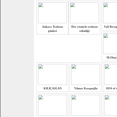
Ankara Trabzon
Her yönüyle trabzon
Vali Recep
günleri
etkinliği
M.Okuy
KILIÇASLAN
Yılmaz Kasapoğlu
1834 of n