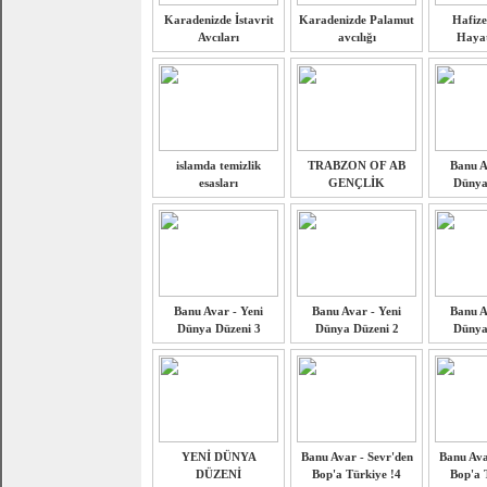
Karadenizde İstavrit
Karadenizde Palamut
Hafize
Avcıları
avcılığı
Hayat
islamda temizlik
TRABZON OF AB
Banu A
esasları
GENÇLİK
Dünya
Banu Avar - Yeni
Banu Avar - Yeni
Banu A
Dünya Düzeni 3
Dünya Düzeni 2
Dünya
YENİ DÜNYA
Banu Avar - Sevr'den
Banu Ava
DÜZENİ
Bop'a Türkiye !4
Bop'a 