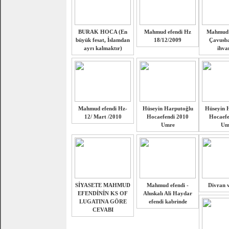
BURAK HOCA (En
Mahmud efendi Hz
Mahmud e
büyük fesat, İslamdan
18/12/2009
Çavusba
ayrı kalmaktır)
ihva
Mahmud efendi Hz-
Hüseyin Harputoğlu
Hüseyin 
12/ Mart /2010
Hocaefendi 2010
Hocaefe
Umre
Um
SİYASETE MAHMUD
Mahmud efendi -
Divran v
EFENDİNİN KS OF
Ahıskalı Ali Haydar
LUGATINA GÖRE
efendi kabrinde
CEVABI