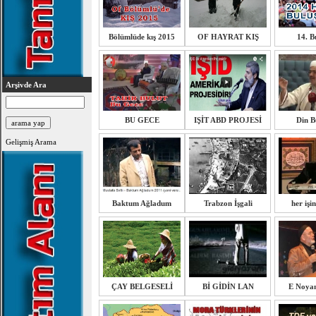
Bölümlüde kış 2015
OF HAYRAT KIŞ
14. B
Arşivde Ara
BU GECE
IŞİT ABD PROJESİ
Din B
Gelişmiş Arama
Baktum Ağladum
Trabzon İşgali
her işi
ÇAY BELGESELİ
Bİ GİDİN LAN
E Noya