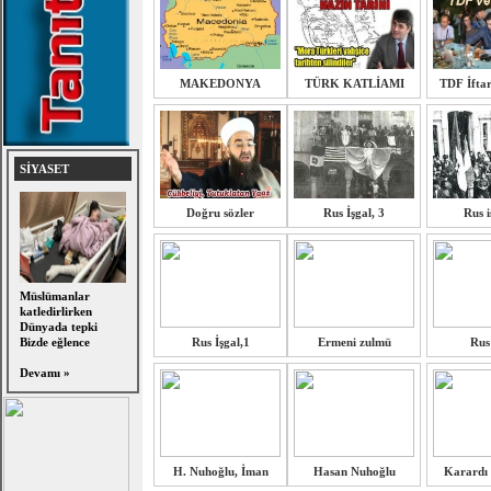
MAKEDONYA
TÜRK KATLİAMI
TDF İfta
SİYASET
Doğru sözler
Rus İşgal, 3
Rus i
Müslümanlar
katledirlirken
Dünyada tepki
Bizde eğlence
Rus İşgal,1
Ermeni zulmü
Rus 
Devamı »
H. Nuhoğlu, İman
Hasan Nuhoğlu
Karardı 