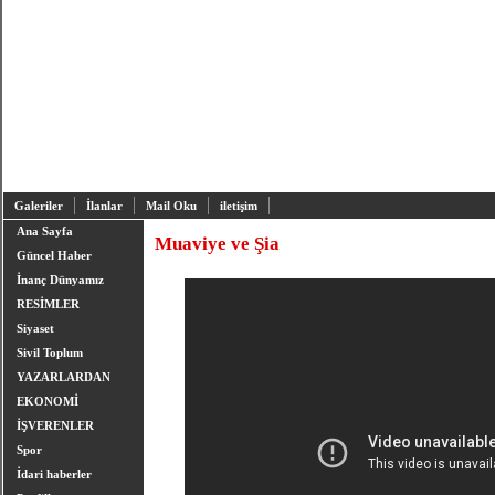
Galeriler
İlanlar
Mail Oku
iletişim
Ana Sayfa
Muaviye ve Şia
Güncel Haber
İnanç Dünyamız
RESİMLER
Siyaset
Sivil Toplum
YAZARLARDAN
EKONOMİ
İŞVERENLER
Spor
İdari haberler