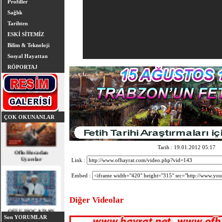
Profiller
Sağlık
Tarihten
ESKİ SİTEMİZ
Bilim & Teknoloji
Sosyal Hayattan
RÖPORTAJ
ÇOK OKUNANLAR
Oflu Hocadan
Uyarılar
Tarih : 19.01.2012 05:17
Link :
Embed :
Diğer Videolar
OFLU HOCA'DAN
TOPLUMSAL UYARI
Son YORUMLAR