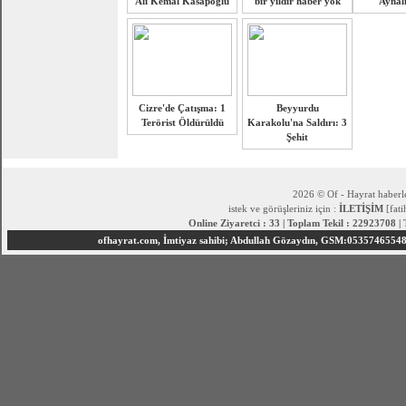
Ali Kemal Kasapoğlu
bir yıldır haber yok
Aynalı
Cizre'de Çatışma: 1
Beyyurdu
Terörist Öldürüldü
Karakolu'na Saldırı: 3
Şehit
2026 © Of - Hayrat haberle
istek ve görüşleriniz için :
İLETİŞİM
[fat
Online Ziyaretci : 33 | Toplam Tekil : 22923708 |
ofhayrat.com, İmtiyaz sahibi; Abdullah Gözaydın, GSM:05357465548 S