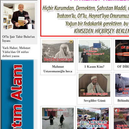
Of'lu Şair Tahir Bulut'un
İsyanı
Yarlı Haber, Mehmet
Yıldız'dan Of nüfus
defteri yazısı
Mahmut
1 Kasım Kim?
OF DİRE
Ustaosmanoğlu hoca
Sevgililer Günü
Bölümlü