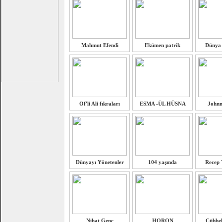
Mahmut Efendi
Ekümen patrik
Dünya 
Of'li Ali fıkraları
ESMA -ÜL HÜSNA
Johnn
Dünyayı Yönetenler
104 yaşında
Recep 
Nihat Genç
HORON
Cübbel