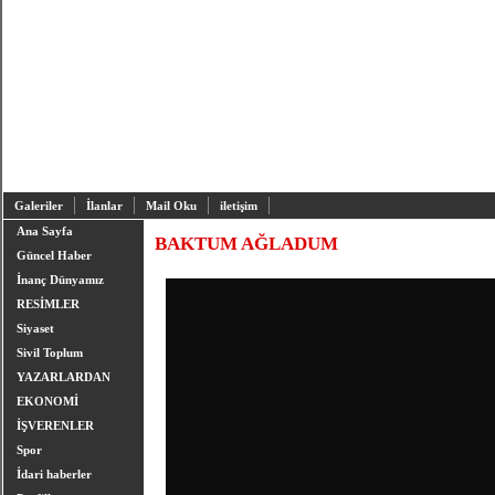
Galeriler
İlanlar
Mail Oku
iletişim
Ana Sayfa
BAKTUM AĞLADUM
Güncel Haber
İnanç Dünyamız
RESİMLER
Siyaset
Sivil Toplum
YAZARLARDAN
EKONOMİ
İŞVERENLER
Spor
İdari haberler