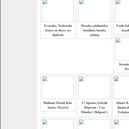
Evetçiler, Trabzonlu
Hesaba çekilmeden
Fatih Su
Emice ne diyor eyi
kendinizi hesaba
istan
dinleyin
çekiniz
İstanbu
Ke
Mahmut Efendi Kds.
17 Ağustos Gölcük
Ahmet K
Suriye Ziyareti
Depremi - Can
düşüncel
Dündar ( Belgesel )
Erdoğan