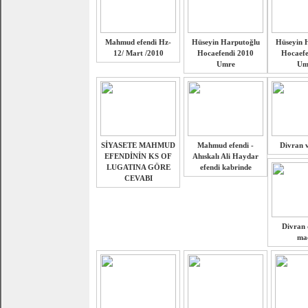
Mahmud efendi Hz-
Hüseyin Harputoğlu
Hüseyin 
12/ Mart /2010
Hocaefendi 2010
Hocaefe
Umre
Um
SİYASETE MAHMUD
Mahmud efendi -
Divran v
EFENDİNİN KS OF
Ahıskalı Ali Haydar
LUGATINA GÖRE
efendi kabrinde
CEVABI
Divran 
maç