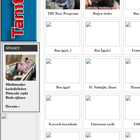
TDF İftar Programı
Doğru sözler
Rus 
SİYASET
Rus işgal, 2
Rus İşgal,1
Erme
Müslümanlar
Rus işgal
H. Nuhoğlu, İman
Hasan
katledirlirken
Dünyada tepki
Bizde eğlence
Devamı »
Karardı karadeniz
Enteresan tarih
TAR