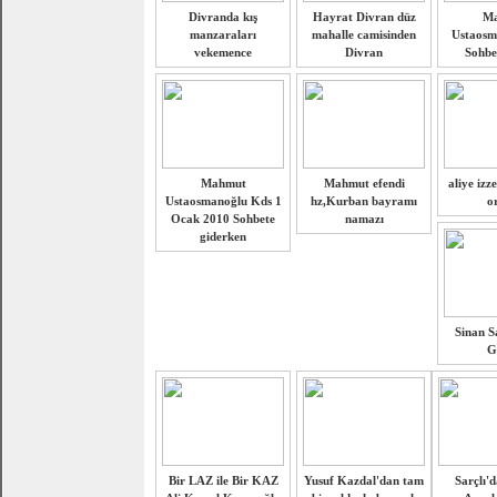
Divranda kış
Hayrat Divran düz
M
manzaraları
mahalle camisinden
Ustaosm
vekemence
Divran
Sohbet
Mahmut
Mahmut efendi
aliye izz
Ustaosmanoğlu Kds 1
hz,Kurban bayramı
o
Ocak 2010 Sohbete
namazı
giderken
Sinan Sa
G
Bir LAZ ile Bir KAZ
Yusuf Kazdal'dan tam
Sarçlı'd