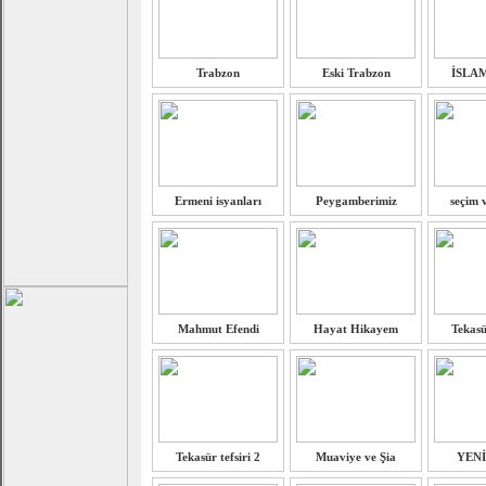
Trabzon
Eski Trabzon
İSLA
Ermeni isyanları
Peygamberimiz
seçim 
Mahmut Efendi
Hayat Hikayem
Tekasü
Tekasür tefsiri 2
Muaviye ve Şia
YEN