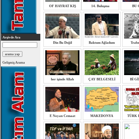
OF HAYRAT KIŞ
14. Buluşma
BU 
Arşivde Ara
Din Bu Değil
Baktum Ağladum
Trabz
Gelişmiş Arama
her işinde Allah
ÇAY BELGESELİ
Bİ G
E Noyan Cemaat
MAKEDONYA
TÜRK 