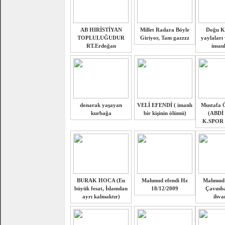
AB HIRİSTİYAN
Millet Radara Böyle
Doğu K
TOPLULUĞUDUR
Giriyor, Tam gazzzz
yaylaları
RT.Erdoğan
insan
donarak yaşayan
VELİ EFENDİ ( imanlı
Mustafa Ö
kurbağa
bir kişinin ölümü)
(ABDİ
K.SPOR
BURAK HOCA (En
Mahmud efendi Hz
Mahmud e
büyük fesat, İslamdan
18/12/2009
Çavusba
ayrı kalmaktır)
ihva