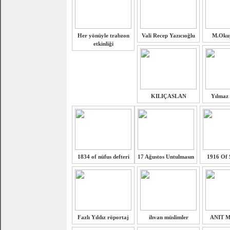
Her yönüyle trabzon
Vali Recep Yazıcıoğlu
M.Oku
etkinliği
KILIÇASLAN
Yılmaz
1834 of nüfus defteri
17 Ağustos Untulmasın
1916 Of 
Fazlı Yıldız röportaj
ihvan müslimler
ANIT 