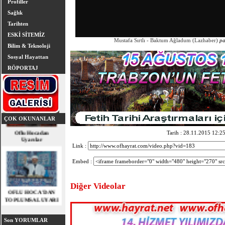
Profiller
Sağlık
Tarihten
ESKİ SİTEMİZ
Mustafa Sırtlı - Baktum Ağladum (Lazhaber)
pa
Bilim & Teknoloji
Sosyal Hayattan
RÖPORTAJ
ÇOK OKUNANLAR
Oflu Hocadan
Uyarılar
Tarih : 28.11.2015 12:2
Link :
Embed :
OFLU HOCA'DAN
Diğer Videolar
TOPLUMSAL UYARI
Son YORUMLAR