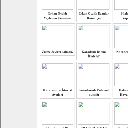
Erkan Ocaklı
Erkan Ocaklı Ezanlar
Silah
Yaylanun Çimenleri
Bizim İçin
Yapı
Zulme Seyirci kalmak,
Karadeniz kadını
Karaden
İFAKAT
Karadenizde İstavrit
Karadenizde Palamut
Hafize
Avcıları
avcılığı
Hayat