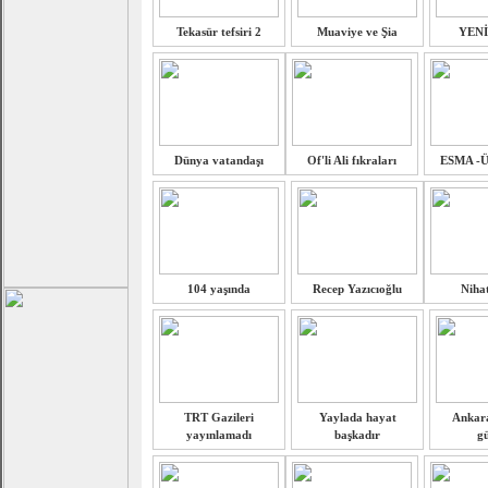
Tekasür tefsiri 2
Muaviye ve Şia
YEN
Dünya vatandaşı
Of'li Ali fıkraları
ESMA -
104 yaşında
Recep Yazıcıoğlu
Niha
TRT Gazileri
Yaylada hayat
Ankar
yayınlamadı
başkadır
gü