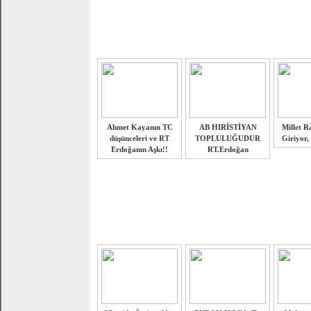
Ahmet Kayanın TC
AB HIRİSTİYAN
Millet R
düşünceleri ve RT
TOPLULUĞUDUR
Giriyor,
Erdoğanın Aşkı!!
RT.Erdoğan