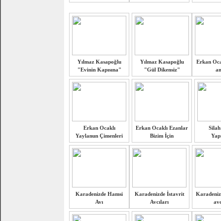
Yılmaz Kasapoğlu
Yılmaz Kasapoğlu
Erkan Oca
"Evinin Kapısına"
"Gül Dikensiz"
a
Erkan Ocaklı
Erkan Ocaklı Ezanlar
Silah
Yaylanun Çimenleri
Bizim İçin
Yapı
Karadenizde Hamsi
Karadenizde İstavrit
Karadeniz
Avı
Avcıları
avc