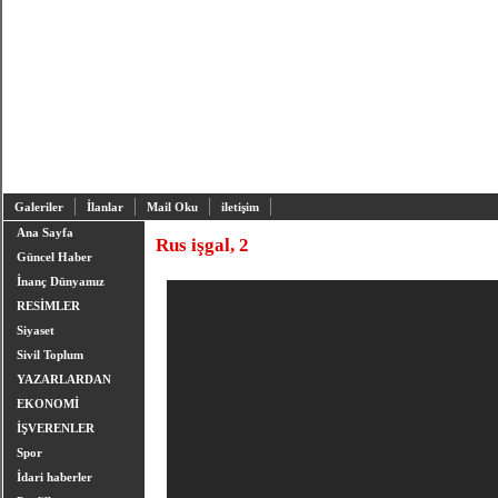
Galeriler
İlanlar
Mail Oku
iletişim
Ana Sayfa
Rus işgal, 2
Güncel Haber
İnanç Dünyamız
RESİMLER
Siyaset
Sivil Toplum
YAZARLARDAN
EKONOMİ
İŞVERENLER
Spor
İdari haberler