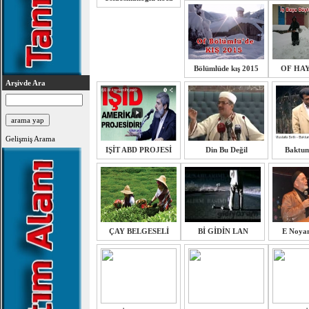
Bölümlüde kış 2015
OF HAY
Arşivde Ara
Gelişmiş Arama
IŞİT ABD PROJESİ
Din Bu Değil
Baktu
ÇAY BELGESELİ
Bİ GİDİN LAN
E Noya