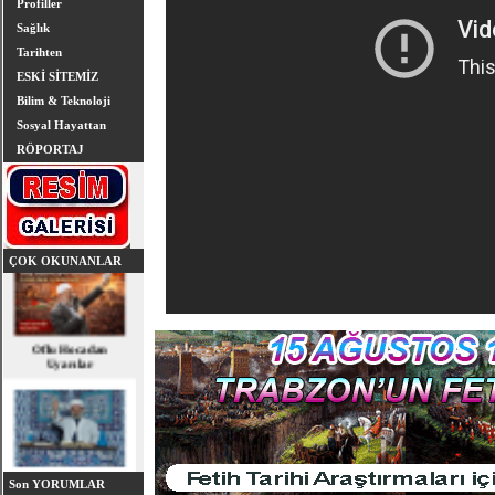
Profiller
Sağlık
Tarihten
ESKİ SİTEMİZ
Bilim & Teknoloji
Sosyal Hayattan
RÖPORTAJ
ÇOK OKUNANLAR
Oflu Hocadan
Uyarılar
OFLU HOCA'DAN
TOPLUMSAL UYARI
Son YORUMLAR