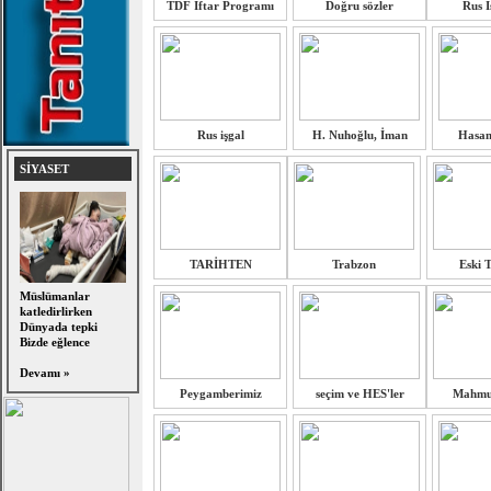
TDF İftar Programı
Doğru sözler
Rus İ
Rus işgal
H. Nuhoğlu, İman
Hasan
SİYASET
TARİHTEN
Trabzon
Eski 
Müslümanlar
katledirlirken
Dünyada tepki
Bizde eğlence
Devamı »
Peygamberimiz
seçim ve HES'ler
Mahmut