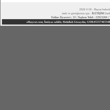
2026 © Of - Hayrat haberle
istek ve görüşleriniz için :
İLETİŞİM
[fat
Online Ziyaretci : 31 | Toplam Tekil : 22923284 |
ofhayrat.com, İmtiyaz sahibi; Abdullah Gözaydın, GSM:05357465548 S