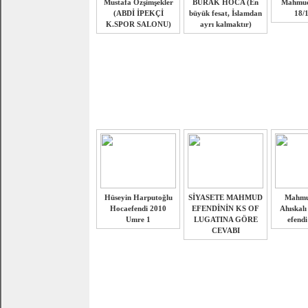
Mustafa Özşimşekler
BURAK HOCA (En
Mahmud
(ABDİ İPEKÇİ
büyük fesat, İslamdan
18/
K.SPOR SALONU)
ayrı kalmaktır)
Hüseyin Harputoğlu
SİYASETE MAHMUD
Mahmud
Hocaefendi 2010
EFENDİNİN KS OF
Ahıskalı
Umre 1
LUGATINA GÖRE
efendi
CEVABI