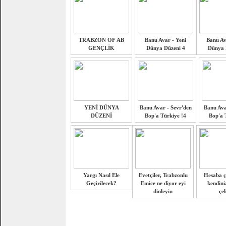
TRABZON OF AB
Banu Avar - Yeni
Banu Av
GENÇLİK
Dünya Düzeni 4
Dünya 
YENİ DÜNYA
Banu Avar - Sevr'den
Banu Ava
DÜZENİ
Bop'a Türkiye !4
Bop'a 
Yargı Nasıl Ele
Evetçiler, Trabzonlu
Hesaba ç
Geçirilecek?
Emice ne diyor eyi
kendini
dinleyin
çek