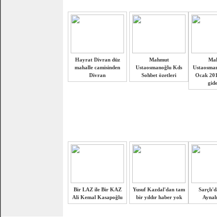
Hayrat Divran düz
Mahmut
Ma
mahalle camisinden
Ustaosmanoğlu Kds
Ustaosman
Divran
Sohbet özetleri
Ocak 201
gid
Bir LAZ ile Bir KAZ
Yusuf Kazdal'dan tam
Sarçlı'd
Ali Kemal Kasapoğlu
bir yıldır haber yok
Aynalı