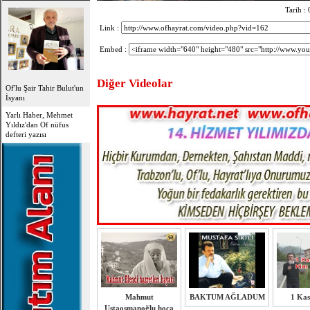
Tarih :
Link :
Embed :
Diğer Videolar
Of'lu Şair Tahir Bulut'un
İsyanı
Yarlı Haber, Mehmet
Yıldız'dan Of nüfus
defteri yazısı
Mahmut
BAKTUM AĞLADUM
1 Ka
Ustaosmanoğlu hoca