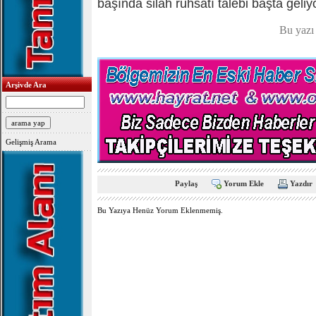
başında silah ruhsatı talebi başta geliyo
Bu yazı
Arşivde Ara
Gelişmiş Arama
Paylaş
Yorum Ekle
Yazdır
Bu Yazıya Henüz Yorum Eklenmemiş.