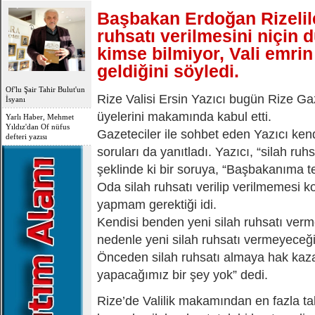
Başbakan Erdoğan Rizelile
OFLU HOCA'DAN
TOPLUMSAL UYARI
ruhsatı verilmesini niçin 
kimse bilmiyor, Vali emr
geldiğini söyledi.
Of'lu Şair Tahir Bulut'un
Rize Valisi Ersin Yazıcı bugün Rize Ga
İsyanı
üyelerini makamında kabul etti.
Yarlı Haber, Mehmet
Yıldız'dan Of nüfus
Gazeteciler ile sohbet eden Yazıcı kend
defteri yazısı
soruları da yanıtladı. Yazıcı, “silah ruh
şeklinde ki bir soruya, “Başbakanıma t
Oda silah ruhsatı verilip verilmemesi 
yapmam gerektiği idi.
Kendisi benden yeni silah ruhsatı ver
nedenle yeni silah ruhsatı vermeyeceği
Önceden silah ruhsatı almaya hak kaza
yapacağımız bir şey yok” dedi.
Rize’de Valilik makamından en fazla ta