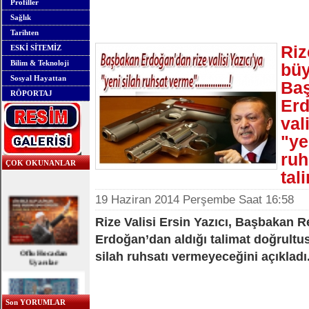
Profiller
Sağlık
Tarihten
Riz
ESKİ SİTEMİZ
Bilim & Teknoloji
büy
Sosyal Hayattan
Ba
RÖPORTAJ
Erd
val
"ye
ruh
ÇOK OKUNANLAR
tal
19 Haziran 2014 Perşembe Saat 16:58
Rize Valisi Ersin Yazıcı, Başbakan 
Erdoğan’dan aldığı talimat doğrultu
Oflu Hocadan
Uyarılar
silah ruhsatı vermeyeceğini açıkladı
Son YORUMLAR