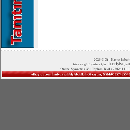
2026 © Of - Hayrat haberle
istek ve görüşleriniz için :
İLETİŞİM
[fat
Online Ziyaretci : 33 | Toplam Tekil : 22924141 |
ofhayrat.com, İmtiyaz sahibi; Abdullah Gözaydın, GSM:05357465548 S