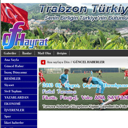
Galeriler
İlanlar
Mail Oku
iletişim
Ana Sayfa
Ana sayfaya Dön
//
GÜNCEL HABERLER
Güncel Haber
İnanç Dünyamız
RESİMLER
Siyaset
Sivil Toplum
YAZARLARDAN
EKONOMİ
İŞVERENLER
Spor
İdari haberler