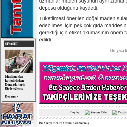
uzmanlar maden suyunun aynı zamanda
deposu olduğunu kaydetti.
Tüketilmesi önerilen doğal maden sular
edebilmesi için pek çok gıda maddesini
gerektiği için etiket okumasının önem t
edildi.
SİYASET
Bu yazı 
Müslümanlar
katledirlirken
Dünyada tepki
Bizde eğlence
Devamı »
Paylaş
Yorum Ekle
Yazdır
Bu Yazıya Henüz Yorum Eklenmemiş.