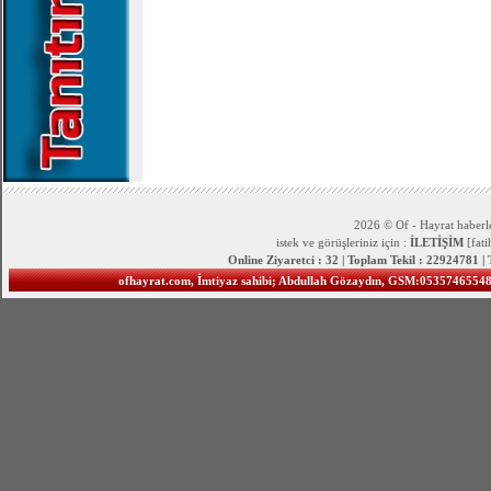
2026 © Of - Hayrat haberle
istek ve görüşleriniz için :
İLETİŞİM
[fat
Online Ziyaretci : 32 | Toplam Tekil : 22924781 |
ofhayrat.com, İmtiyaz sahibi; Abdullah Gözaydın, GSM:05357465548 S