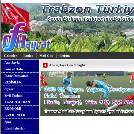
Galeriler
İlanlar
Mail Oku
iletişim
Ana Sayfa
Ana sayfaya Dön
//
Sağlık
Güncel Haber
İnanç Dünyamız
RESİMLER
Siyaset
Sivil Toplum
YAZARLARDAN
EKONOMİ
İŞVERENLER
Spor
İdari haberler