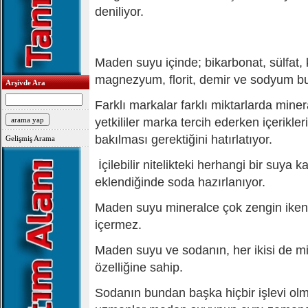
deniliyor.
Maden suyu içinde; bikarbonat, sülfat, k
magnezyum, florit, demir ve sodyum b
Arşivde Ara
Farklı markalar farklı miktarlarda minera
yetkililer marka tercih ederken içerikle
bakılması gerektiğini hatırlatıyor.
Gelişmiş Arama
İçilebilir nitelikteki herhangi bir suya k
eklendiğinde soda hazırlanıyor.
Maden suyu mineralce çok zengin iken
içermez.
Maden suyu ve sodanın, her ikisi de m
özelliğine sahip.
Sodanın bundan başka hiçbir işlevi olm