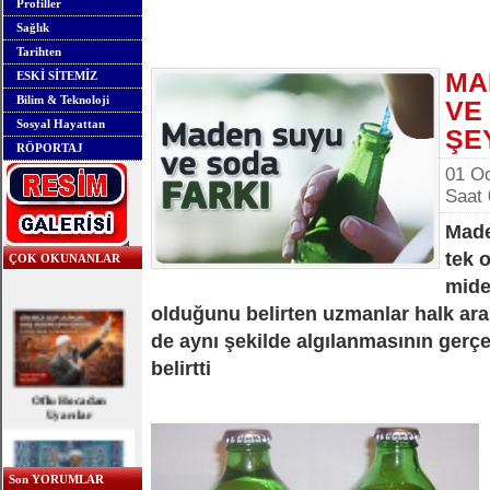
Profiller
Sağlık
Tarihten
MA
ESKİ SİTEMİZ
Bilim & Teknoloji
VE
Sosyal Hayattan
ŞE
RÖPORTAJ
01 O
Saat 
Made
tek o
ÇOK OKUNANLAR
mide
olduğunu belirten uzmanlar halk aras
de aynı şekilde algılanmasının gerç
belirtti
Oflu Hocadan
Uyarılar
Son YORUMLAR