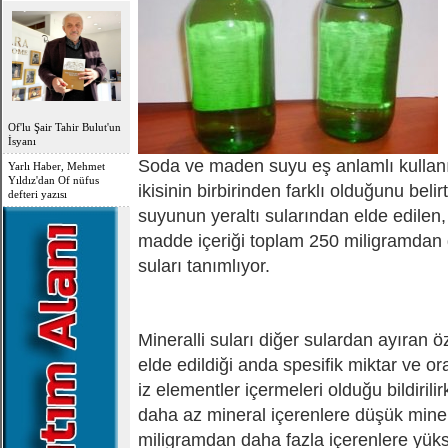
OFLU HOCA'DAN
TOPLUMSAL UYARI
Of'lu Şair Tahir Bulut'un
İsyanı
Soda ve maden suyu eş anlamlı kulla
Yarlı Haber, Mehmet
Yıldız'dan Of nüfus
ikisinin birbirinden farklı olduğunu be
defteri yazısı
suyunun yeraltı sularından elde edilen
madde içeriği toplam 250 miligramdan
suları tanımlıyor.
Mineralli suları diğer sulardan ayıran 
elde edildiği anda spesifik miktar ve or
iz elementler içermeleri olduğu bildiril
daha az mineral içerenlere düşük miner
miligramdan daha fazla içerenlere yüks