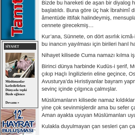
Bizde bu hareketi de aşan bir diyalog 
başlatıldı. Buna göre üç hak İbrahimî d
âmentüde ittifak halindeymiş, mensup
cennete girecekmiş…
Kur’ana, Sünnete, on dört asırlık icmâ
bu inancın yayılması için birileri harıl ha
SİYASET
Nihayet kilisede Cuma namazı kılma işi
Birinci dünya harbinde Kudüs-i şerif, 
çıkıp Haçlı İngilizlerin eline geçince, O
Avusturya’da Hıristiyanlar bayram yapmı
Müslümanlar
katledirlirken
sevinç içinde çılgınca çalmışlar.
Dünyada tepki
Bizde eğlence
Müslümanların kilisede namaz kıldıklar
Devamı »
yine çok sevinmişlerdir ama bu sefer ç
Aman ayakta uyuyan Müslümanları u
Kulakla duyulmayan çan sesleri çan 