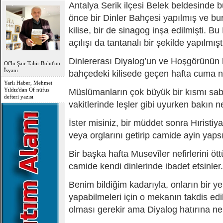
Antalya Serik ilçesi Belek beldesinde b
OFLU HOCA'DAN
önce bir Dinler Bahçesi yapılmış ve bur
TOPLUMSAL UYARI
kilise, bir de sinagog inşa edilmişti. B
açılışı da tantanalı bir şekilde yapılmışt
Dinlererası Diyalog’un ve Hoşgörünün 
Of'lu Şair Tahir Bulut'un
İsyanı
bahçedeki kilisede geçen hafta cuma n
Yarlı Haber, Mehmet
Yıldız'dan Of nüfus
Müslümanların çok büyük bir kısmı sa
defteri yazısı
vakitlerinde leşler gibi uyurken bakın ne
İster misiniz, bir müddet sonra Hıristiy
veya orglarını getirip camide ayin yapsı
Bir başka hafta Musevîler nefirlerini öt
camide kendi dinlerinde ibadet etsinler.
Benim bildiğim kadarıyla, onların bir y
yapabilmeleri için o mekanın takdis ed
olması gerekir ama Diyalog hatırına n