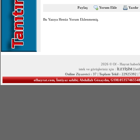
Paylaş
Yorum Ekle
Yazdır
Bu Yazıya Henüz Yorum Eklenmemiş.
2026 © Of - Hayrat haberle
istek ve görüşleriniz için :
İLETİŞİM
[fat
Online Ziyaretci : 37 | Toplam Tekil : 22925392 |
ofhayrat.com, İmtiyaz sahibi; Abdullah Gözaydın, GSM:05357465548 S