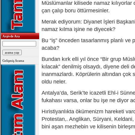
Müslümanlar kilisede namaz kılıyorlar 
çan çalıp boru öttürmesinler.
Merak ediyorum: Diyanet İşleri Başkanl
namaz kılma işine ne diyecek?
Arşivde Ara
Bu “iş” önceden tasarlanmış planlı ve pr
acaba?
Bundan kırk elli yıl önce “Bir grup Mü
Gelişmiş Arama
kılacak” denilmiş olsaydı, diyene deli de
inanmazlardı. Köprülerin altından çok s
oldu neler.
Antalya’da, Serik’te icazetli Ehl-i Sünn
fukahası varsa, onlar bu işe ne diyor 
Hıristiyanlıkta ökümenizm hareketi vard
Protestan,. Anglikan, Süryani, Keldani
bini aşan mezhebin ve kilisenin birleşme