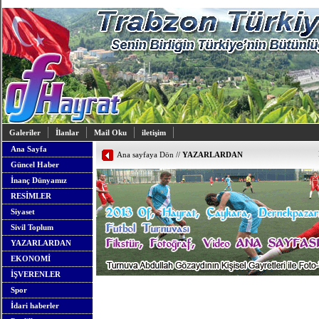
Galeriler
İlanlar
Mail Oku
iletişim
Ana Sayfa
Ana sayfaya Dön
//
YAZARLARDAN
Güncel Haber
İnanç Dünyamız
RESİMLER
Siyaset
Sivil Toplum
YAZARLARDAN
EKONOMİ
İŞVERENLER
Spor
İdari haberler