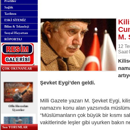
Profiller
Sağlık
Tarihten
Kil
ESKİ SİTEMİZ
Bilim & Teknoloji
Cu
Sosyal Hayattan
M. 
RÖPORTAJ
12 T
Saat 
Kili
nama
ÇOK OKUNANLAR
artıy
Şevket Eygi’den geldi.
Milli Gazete yazarı M. Şevket Eygi, kil
Oflu Hocadan
Uyarılar
namazını konu alan yazsınıda müslüman
“Müslümanların çok büyük bir kısmı s
vakitlerinde leşler gibi uyurken bakın ne
Son YORUMLAR