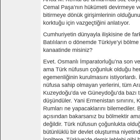
Cemal Paşa’nın hükümeti devirmeye ve 
bitirmeye dönük girişimlerinin olduğunu
korktuğu için vazgeçtiğini anlatıyor.
Cumhuriyetin dünyayla ilişkisine de far
Batılıların o dönemde Türkiye’yi bölm
kanaatinde misiniz?
Evet. Osmanlı İmparatorluğu’na son ver
ama Türk nüfusun çoğunluk olduğu her
egemenliğinin kurulmasını istiyorlardı.
nüfusa sahip olmayan yerlerini, tüm Ara
Kuzeydoğu’da ve Güneydoğu’da bazı to
düşündüler. Yani Ermenistan sınırını, Kü
Rumları ne yapacaklarını bilemediler.
açısından bakarsanız bu bölmektir ama
değildir. Türk nüfusun çoğunlukta oldu
bütünlüklü bir devlet oluşturma niyetin
İngiltere, Türkiye’de demir leblebi gibi b