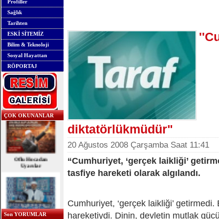
Profiller
Sağlık
Tarihten
''C
ESKİ SİTEMİZ
Bilim & Teknoloji
Sosyal Hayattan
RÖPORTAJ
ÇOK OKUNANLAR
diktatörlükmüdür"
20 Ağustos 2008 Çarşamba Saat 11:41
Oflu Hocadan
Uyarılar
“Cumhuriyet, ‘gerçek laikliği’ getirme
tasfiye hareketi olarak algılandı.
Cumhuriyet, ‘gerçek laikliği’ getirmedi. B
OFLU HOCA'DAN
TOPLUMSAL UYARI
hareketiydi. Dinin, devletin mutlak güc
Son YORUMLAR