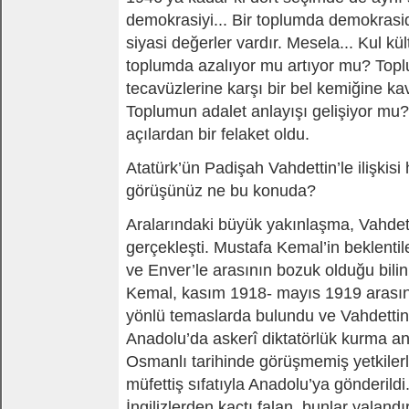
demokrasiyi... Bir toplumda demokrasi
siyasi değerler vardır. Mesela... Kul kül
toplumda azalıyor mu artıyor mu? Toplu
tecavüzlerine karşı bir bel kemiğine 
Toplumun adalet anlayışı gelişiyor mu?
açılardan bir felaket oldu.
Atatürk’ün Padişah Vahdettin’le ilişkisi
görüşünüz ne bu konuda?
Aralarındaki büyük yakınlaşma, Vahdett
gerçekleşti. Mustafa Kemal’in beklenti
ve Enver’le arasının bozuk olduğu bili
Kemal, kasım 1918- mayıs 1919 arasın
yönlü temaslarda bulundu ve Vahdettin
Anadolu’da askerî diktatörlük kurma a
Osmanlı tarihinde görüşmemiş yetkilerl
müfettiş sıfatıyla Anadolu’ya gönderil
İngilizlerden kaçtı falan, bunlar yalandır