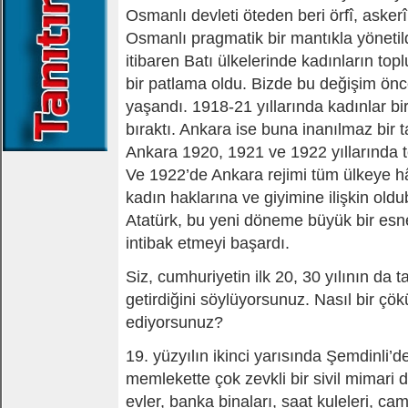
Osmanlı devleti öteden beri örfî, askerî
Osmanlı pragmatik bir mantıkla yönetil
itibaren Batı ülkelerinde kadınların toplu
bir patlama oldu. Bizde bu değişim önc
yaşandı. 1918-21 yıllarında kadınlar bi
bıraktı. Ankara ise buna inanılmaz bir t
Ankara 1920, 1921 ve 1922 yıllarında 
Ve 1922’de Ankara rejimi tüm ülkeye 
kadın haklarına ve giyimine ilişkin oldubi
Atatürk, bu yeni döneme büyük bir esne
intibak etmeyi başardı.
Siz, cumhuriyetin ilk 20, 30 yılının da 
getirdiğini söylüyorsunuz. Nasıl bir çö
ediyorsunuz?
19. yüzyılın ikinci yarısında Şemdinli’
memlekette çok zevkli bir sivil mimari
evler, banka binaları, saat kuleleri, camil