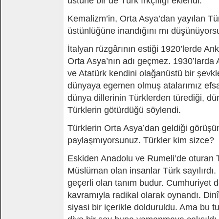
üstüne bir de Türk ırkçılığı eklendi.
Kemalizm’in, Orta Asya’dan yayılan Tür
üstünlüğüne inandığını mı düşünüyor
İtalyan rüzgârının estiği 1920’lerde An
Orta Asya’nın adı geçmez. 1930’larda 
ve Atatürk kendini olağanüstü bir şevk
dünyaya egemen olmuş atalarımız efs
dünya dillerinin Türklerden türediği, d
Türklerin götürdüğü söylendi.
Türklerin Orta Asya’dan geldiği görüşü
paylaşmıyorsunuz. Türkler kim sizce?
Eskiden Anadolu ve Rumeli’de oturan 
Müslüman olan insanlar Türk sayılırdı.
geçerli olan tanım budur. Cumhuriyet
kavramıyla radikal olarak oynandı. Dinî i
siyasi bir içerikle dolduruldu. Ama bu 