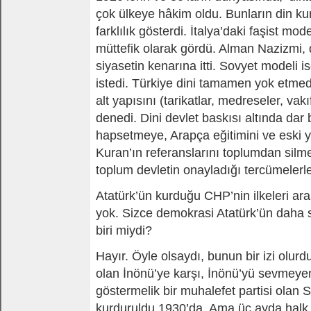
çok ülkeye hâkim oldu. Bunların din k
farklılık gösterdi. İtalya’daki faşist mode
müttefik olarak gördü. Alman Nazizmi,
siyasetin kenarına itti. Sovyet modeli i
istedi. Türkiye dini tamamen yok etme
alt yapısını (tarikatlar, medreseler, vak
denedi. Dini devlet baskısı altında dar 
hapsetmeye, Arapça eğitimini ve eski ya
Kuran’ın referanslarını toplumdan silme
toplum devletin onayladığı tercümelerle
Atatürk’ün kurduğu CHP’nin ilkeleri a
yok. Sizce demokrasi Atatürk’ün daha 
biri miydi?
Hayır. Öyle olsaydı, bunun bir izi olur
olan İnönü’ye karşı, İnönü’yü sevmeyen
göstermelik bir muhalefet partisi olan 
kurduruldu 1930’da. Ama üç ayda halk öy