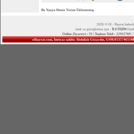
Bu Yazıya Henüz Yorum Eklenmemiş.
2026 © Of - Hayrat haberle
istek ve görüşleriniz için :
İLETİŞİM
[fat
Online Ziyaretci : 33 | Toplam Tekil : 22922769 |
ofhayrat.com, İmtiyaz sahibi; Abdullah Gözaydın, GSM:05357465548 S