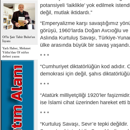
potansiyeli ‘laiklikle’ yok edilmek isten
değil, mutlak iktidardı.”
“Emperyalizme karşı savaştığımız yönü
görüşü, 1960’larda Doğan Avcıoğlu ve Mih
Aslında Kurtuluş Savaşı, Türkiye-Yunani
Of'lu Şair Tahir Bulut'un
İsyanı
ülke arasında büyük bir savaş yaşandı.
Yarlı Haber, Mehmet
Yıldız'dan Of nüfus
* * *
defteri yazısı
“Cumhuriyet diktatörlüğün kod adıdır.
demokrasi için değil, şahıs diktatörlüğü 
* * *
“Atatürk milliyetçiliği 1920’ler faşizmid
ise İslami cihat üzerinden hareket etti bu
* * *
“Kurtuluş Savaşı, Sevr’e tepki değildir.