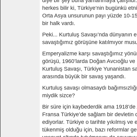
diye bir şey buna yamanmaya çalışıldı. 
herkes bilir ki, Türkiye’nin bugünkü e
Orta Asya unsurunun payı yüzde 10-15’t
bir halk vardı.
Peki... Kurtuluş Savaşı’nda dünyanın en
savaştığımız görüşüne katılmıyor mus
Emperyalizme karşı savaştığımız yönün
görüşü, 1960’larda Doğan Avcıoğlu ve Mih
Kurtuluş Savaşı, Türkiye Yunanistan sav
arasında büyük bir savaş yaşandı.
Kurtuluş savaşı olmasaydı bağımsızlı
miydik sizce?
Bir süre için kaybederdik ama 1918’de 
Fransa Türkiye’de sağlam bir devletin 
ediyorlar. Türkiye o tarihte yıkılmış ve
tükenmiş olduğu için, bazı reformlar g