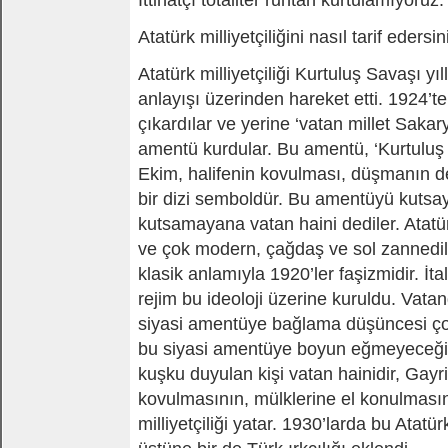
İttihatçı totaliter ruhtan kurtulamıyoruz.
Atatürk milliyetçiliğini nasıl tarif edersin
Atatürk milliyetçiliği Kurtuluş Savaşı yıl
anlayışı üzerinden hareket etti. 1924’t
çıkardılar ve yerine ‘vatan millet Sakary
amentü kurdular. Bu amentü, ‘Kurtuluş 
Ekim, halifenin kovulması, düşmanın de
bir dizi semboldür. Bu amentüyü kutsa
kutsamayana vatan haini dediler. Atatür
ve çok modern, çağdaş ve sol zannedil
klasik anlamıyla 1920’ler faşizmidir. İt
rejim bu ideoloji üzerine kuruldu. Vatan
siyasi amentüye bağlama düşüncesi çok
bu siyasi amentüye boyun eğmeyeceğin
kuşku duyulan kişi vatan hainidir, Gayr
kovulmasının, mülklerine el konulmasın
milliyetçiliği yatar. 1930’larda bu Atatürk