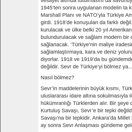
vesayet altında tutulmasını da savunuyo
1945’ten sonra uygulanan modelin ta k
Marshall Planı ve NATO’yla Türkiye 
girdi. 1918’de konuşulan da farklı deği
kurulacak ve ülke belki 20 yıl Amerika
bulundurulacak ve sağlam modern bir d
sağlanacak. ‘Türkiye’nin maliye irades
sağlamlaştırmaya, kara ve deniz yoluna 
diyorlar. 1918 ve 1919’da bu gündemd
değildir. Sevr de Türkiye’yi bölmez ya..
Nasıl bölmez?
Sevr’in maddelerinin büyük kısmı, Türki
uluslararası idare altına sokulmasıyla ilg
hükümranlığı Türklerden alır. Bir şeye 
Kurtuluş Savaşı, Sevr’e bir tepki değild
Savaşı’na bir tepkidir. Ankara’da Millet 
ay sonra Sevr Anlaşması gündeme geld