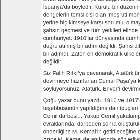
İspanya’da böyledir. Kurulu bir düzeni
dengelerin temsilcisi olan ‘meşruti mon
yerine hiç kimseye karşı sorumlu olmaya
şahsın geçmesi ve tüm yetkileri elinde
cumhuriyet. 1910’lar dünyasında cumh
doğru atılmış bir adım değildi. Şahıs di
bir adımdı. Zaten en demokratik ülkele
değildir.
Siz Falih Rıfkı’ya dayanarak, Atatürk’ü
devirmeye hazırlanan Cemal Paşa’ya ka
söylüyorsunuz. Atatürk, Enver’i devirm
Çoğu yazar bunu yazdı. 1916 ve 1917’d
teşebbüsünün yapıldığına dair ipuçları
Cemil darbesi... Yakup Cemil yakalanıp
evraklarında, darbeden sonra oluşturu
önderliğine M. Kemal’in getirileceğine 
Arıca M. Kemal de anılarında söz ediyo