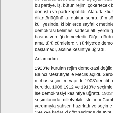
bu partiye, iş, bütün rejimi çökertecek b
dönüştü ve parti kapatıldı. Atatürk ikti
diktatörlüğünü kurduktan sonra, tüm s
külliyesinde, ki binlerce sayfalık metin
demokrasi kelimesi sadece altı yerde ge
basına verdiği demeçtedir. Diğer dördü
ama’ türü cümlelerdir. Türkiye’de demo
başlamadı, aksine kesintiye uğradı.
Anlamadım...
1923’te kurulan rejim demokrasi değildi
Birinci Meşrutiyet’le Meclis açıldı. Serb
mebus seçimleri yapıldı. 1908’den itibar
kuruldu, 1908,1912 ve 1913’te seçimle
ise demokrasiyi kesintiye uğrattı. 1923’
seçimlerinde milletvekili listelerini Cum
yardımıyla şahsen hazırladı ve seçime s
1946’ya kadar ki dört seçimde de aynı 