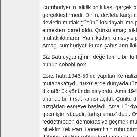
Cumhuriyet’in laiklik politikası gerçek bir
gerçekleştirmedi. Dinin, devlete karşı ni
devletin mutlak gücünü kısıtlayabilme p
etmekten ibaret oldu. Çünkü amaç laikl
mutlak iktidardı. Yani iktidarı kimseyl
Amaç, cumhuriyeti kuran şahısların ikti
Biz Batı uygarlığının değerlerine bir tü
bunun sebebi ne?
Esas hata 1946-50’de yapılan Kemaliz
mutabakatıydı. 1920’lerde dünyada rüzgâ
diktatörlük yönünde esiyordu. Ama 194
önünde bir fırsat kapısı açıldı. Çünkü
rüzgârları esmeye başladı. Ama Türkiye
geçmişim yücedir, tartışılamaz’ dedi. O
reddetmeden demokrasiye geçmek müm
Nitekim Tek Parti Dönemi’nin ruhu darbe