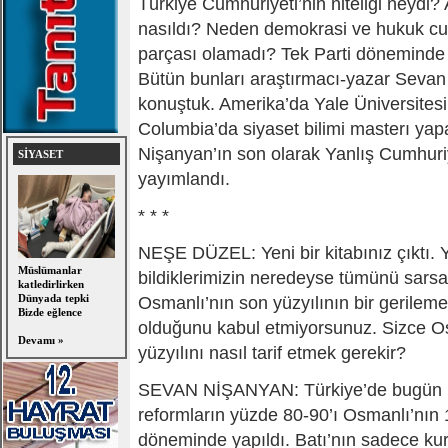
Türkiye Cumhuriyeti’nin niteliği neydi? A
nasıldı? Neden demokrasi ve hukuk cum
parçası olamadı? Tek Parti döneminde n
Bütün bunları araştırmacı-yazar Sevan
konuştuk. Amerika’da Yale Üniversitesi
Columbia’da siyaset bilimi masterı ya
Nişanyan’ın son olarak Yanlış Cumhuriye
SİYASET
yayımlandı.
* * *
NEŞE DÜZEL: Yeni bir kitabınız çıktı. Yak
Müslümanlar
bildiklerimizin neredeyse tümünü sarsan
katledirlirken
Dünyada tepki
Osmanlı’nın son yüzyılının bir gerile
Bizde eğlence
olduğunu kabul etmiyorsunuz. Sizce O
Devamı »
yüzyılını nasıl tarif etmek gerekir?
SEVAN NİŞANYAN: Türkiye’de bugün 
reformların yüzde 80-90’ı Osmanlı’nın 
döneminde yapıldı. Batı’nın sadece kuru