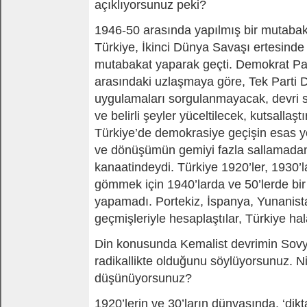
açıklıyorsunuz peki?
1946-50 arasında yapılmış bir mutabak
Türkiye, İkinci Dünya Savaşı ertesinde
mutabakat yaparak geçti. Demokrat Par
arasındaki uzlaşmaya göre, Tek Parti 
uygulamaları sorgulanmayacak, devri 
ve belirli şeyler yüceltilecek, kutsallaştı
Türkiye’de demokrasiye geçişin esas yö
ve dönüşümün gemiyi fazla sallamada
kanaatindeydi. Türkiye 1920’ler, 1930’la
gömmek için 1940’larda ve 50’lerde bi
yapamadı. Portekiz, İspanya, Yunanist
geçmişleriyle hesaplaştılar, Türkiye h
Din konusunda Kemalist devrimin Sovye
radikallikte olduğunu söylüyorsunuz. N
düşünüyorsunuz?
1920’lerin ve 30’ların dünyasında, ‘dikta