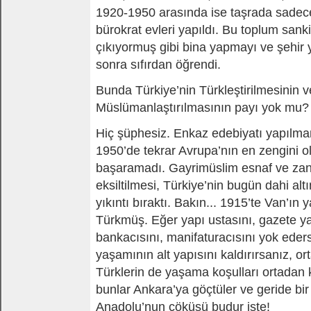
1920-1950 arasında ise taşrada sadece
bürokrat evleri yapıldı. Bu toplum sanki
çıkıyormuş gibi bina yapmayı ve şehir
sonra sıfırdan öğrendi.
Bunda Türkiye’nin Türkleştirilmesinin v
Müslümanlaştırılmasının payı yok mu?
Hiç şüphesiz. Enkaz edebiyatı yapılm
1950’de tekrar Avrupa’nın en zengini o
başaramadı. Gayrimüslim esnaf ve zan
eksiltilmesi, Türkiye’nin bugün dahi al
yıkıntı bıraktı. Bakın... 1915’te Van’ın y
Türkmüş. Eğer yapı ustasını, gazete ya
bankacısını, manifaturacısını yok eder
yaşamının alt yapısını kaldırırsanız, ort
Türklerin de yaşama koşulları ortadan 
bunlar Ankara’ya göçtüler ve geride bir
Anadolu’nun çöküşü budur işte!