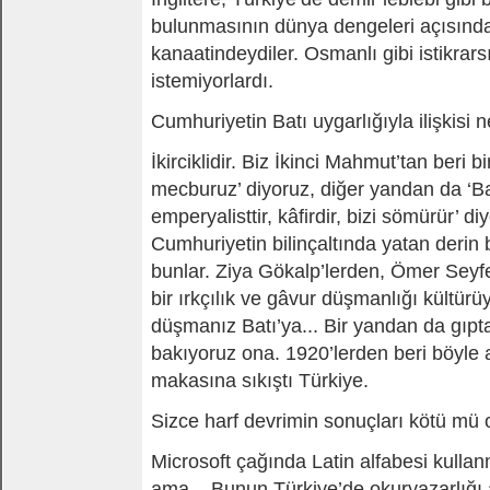
bulunmasının dünya dengeleri açısınd
kanaatindeydiler. Osmanlı gibi istikrarsı
istemiyorlardı.
Cumhuriyetin Batı uygarlığıyla ilişkisi n
İkirciklidir. Biz İkinci Mahmut’tan beri b
mecburuz’ diyoruz, diğer yandan da ‘B
emperyalisttir, kâfirdir, bizi sömürür’ 
Cumhuriyetin bilinçaltında yatan derin b
bunlar. Ziya Gökalp’lerden, Ömer Seyfe
bir ırkçılık ve gâvur düşmanlığı kültürü
düşmanız Batı’ya... Bir yandan da gıpta
bakıyoruz ona. 1920’lerden beri böyle a
makasına sıkıştı Türkiye.
Sizce harf devrimin sonuçları kötü mü 
Microsoft çağında Latin alfabesi kull
ama... Bunun Türkiye’de okuryazarlığı a