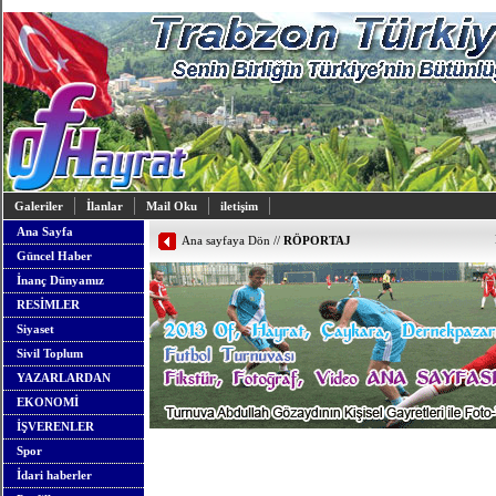
Galeriler
İlanlar
Mail Oku
iletişim
Ana Sayfa
Ana sayfaya Dön
//
RÖPORTAJ
Güncel Haber
İnanç Dünyamız
RESİMLER
Siyaset
Sivil Toplum
YAZARLARDAN
EKONOMİ
İŞVERENLER
Spor
İdari haberler