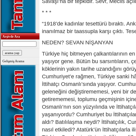
Savaşı’na bir tepkidir. Sevr, Meclis açıl
* * *
“1918’de kadınlar tesettürü bıraktı. An
inanılmaz bir taassupla karşı çıktı. Tes
Arşivde Ara
NEDEN? SEVAN NİŞANYAN
Türkiye hiç bitmeyen çalkantılarının en 
yaşıyor gene. Bütün bu sarsıntıların, çe
Gelişmiş Arama
köklerinin yakın tarihe uzandığını görü
Cumhuriyet’e rağmen, Türkiye sanki hâ
İttihatçı Osmanlı’sında yaşıyor. Cumhuriy
geleneğini değiştirememesi, yeni bir de
getirememesi, toplumu geçmişinin içine
Osmanlı’nın son yüzyılında ve İttihatç
yaşanıyordu? Cumhuriyet bu İttihatçıla
aldı? Batılılaşma neydi? İttihatçılık, Cu
nasıl etkiledi? Atatürk’ün İttihatçılarla i