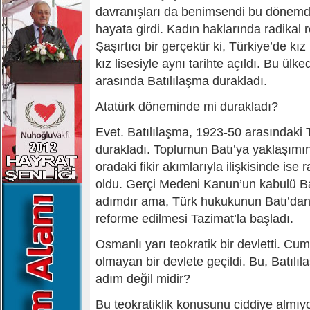
davranışları da benimsendi bu dönemde
hayata girdi. Kadın haklarında radikal r
Şaşırtıcı bir gerçektir ki, Türkiye’de kız
kız lisesiyle aynı tarihte açıldı. Bu ül
arasında Batılılaşma durakladı.
Atatürk döneminde mi durakladı?
Evet. Batılılaşma, 1923-50 arasındaki
durakladı. Toplumun Batı’ya yaklaşımın
oradaki fikir akımlarıyla ilişkisinde ise 
oldu. Gerçi Medeni Kanun’un kabulü B
adımdır ama, Türk hukukunun Batı’dan
reforme edilmesi Tazimat’la başladı.
Osmanlı yarı teokratik bir devletti. Cum
olmayan bir devlete geçildi. Bu, Batılı
adım değil midir?
Bu teokratiklik konusunu ciddiye almı